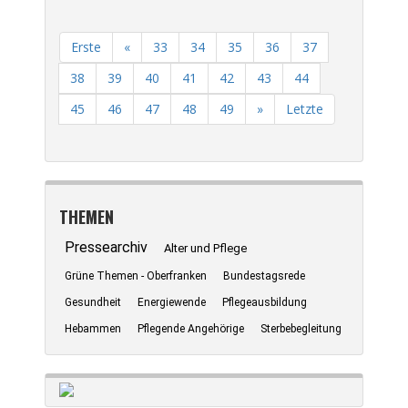
Erste
«
33
34
35
36
37
38
39
40
41
42
43
44
45
46
47
48
49
»
Letzte
THEMEN
Pressearchiv
Alter und Pflege
Grüne Themen - Oberfranken
Bundestagsrede
Gesundheit
Energiewende
Pflegeausbildung
Hebammen
Pflegende Angehörige
Sterbebegleitung